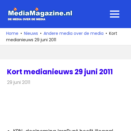
Ga
naar
MediaMagaz
MENU
de
De
inhoud
media
Home
Nieuws
Andere media over de media
Kort
over
medianieuws 29 juni 2011
de
media
Kort medianieuws 29 juni 2011
29 juni 2011
Redactie
Andere media over de media