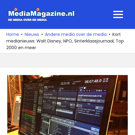
Ga
naar
MediaMagaz
MENU
de
De
inhoud
media
Home
Nieuws
Andere media over de media
Kort
over
medianieuws: Walt Disney, NPO, Sinterklaasjournaal, Top
de
2000 en meer
media