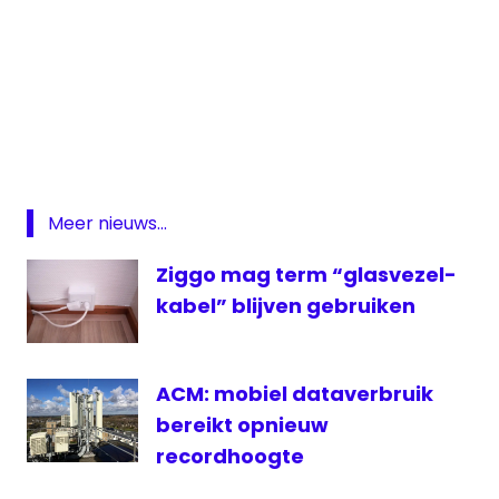
Agentschap
Telecom
Glasvezel
Jan
van
Meer nieuws...
Halst
Netflix
Ziggo mag term “glasvezel-
NPO
kabel” blijven gebruiken
The
Ranch
ACM: mobiel dataverbruik
top
2000
bereikt opnieuw
Walt
recordhoogte
Disney