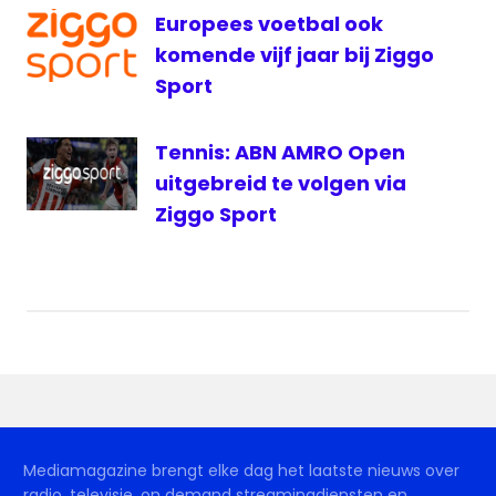
Wifi
Europees voetbal ook
Ziggo
komende vijf jaar bij Ziggo
Sport
Sport
Tennis: ABN AMRO Open
uitgebreid te volgen via
Ziggo Sport
Mediamagazine brengt elke dag het laatste nieuws over
radio, televisie, on demand streamingdiensten en