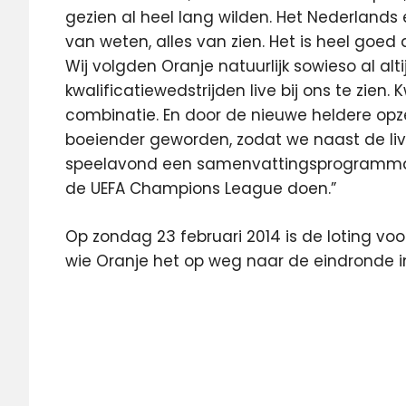
gezien al heel lang wilden. Het Nederlands e
van weten, alles van zien. Het is heel goed
Wij volgden Oranje natuurlijk sowieso al alt
kwalificatiewedstrijden live bij ons te zien. 
combinatie. En door de nieuwe heldere opzet
boeiender geworden, zodat we naast de liv
speelavond een samenvattingsprogramma 
de UEFA Champions League doen.”
Op zondag 23 februari 2014 is de loting vo
wie Oranje het op weg naar de eindronde in
duel
EK
EK-
kwalificatie