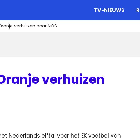
gazine.
TV-NIEUWS
R
 Oranje verhuizen naar NOS
 Oranje verhuizen
het Nederlands elftal voor het EK voetbal van