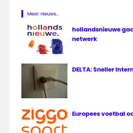
Featured
Internet
Meer nieuws...
live
hollandsnieuwe gaa
NOS
netwerk
NPO
oranje
televisie
voetbal
DELTA: Sneller Inte
WK
WK-
kwalificatie
Europees voetbal oo