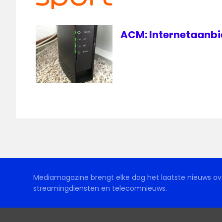
ACM: Internetaanbie
Mediamagazine brengt elke dag het laatste nieuws ove
streamingdiensten en telecomnieuws.