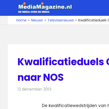
Ga
MediaMa
naar
de
De
Home
Nieuws
Televisienieuws
Kwalificatieduels
media
inhoud
over
de
media
Kwalificatieduels
naar NOS
12 december 2013
Redactie
Televisienieuws
De kwalificatiewedstrijden van 