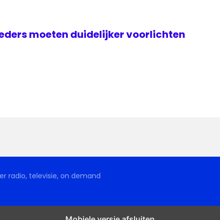
ders moeten duidelijker voorlichten
r radio, televisie, on demand
Mobiele versie afsluiten