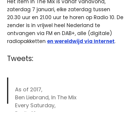
Het item In The Mix is vanaf vanavond,
zaterdag 7 januari, elke zaterdag tussen
20.30 uur en 21.00 uur te horen op Radio 10. De
zender is in vrijwel heel Nederland te
ontvangen via FM en DAB+, alle (digitale)
radiopakketten
en wereldwijd via Internet
.
Tweets:
As of 2017,
Ben Liebrand, In The Mix
Every Saturday,
Radio 10,
Ben
20:30-21:00
https://t.co/omvBR9PMQ3
Liebrand
pic.twitter.com/TAzGOLC3rZ
ezine