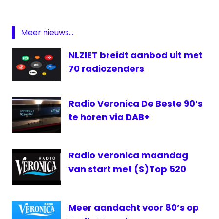
In
— Ben Liebrand (@BenLiebrand)
January
The
Meer nieuws...
6, 2017
Mix
Radio
NLZIET breidt aanbod uit met
Radio
70 radiozenders
10
Radio
Radio Veronica De Beste 90’s
veronica
te horen via DAB+
Sven
van
Veen
Radio Veronica maandag
Sven's
Classix
van start met (S)Top 520
Meer aandacht voor 80’s op