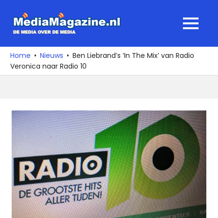
Ga
naar
MediaMagaz
MENU
de
De
inhoud
media
Home
Nieuws
Ben Liebrand’s ‘In The Mix’ van Radio
over
Veronica naar Radio 10
de
media