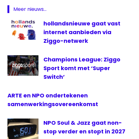
NPO
Meer nieuws...
partijen
Pauw
hollandsnieuwe gaat vast
Publieke
internet aanbieden via
Omroep
Ziggo-netwerk
televisie
Champions League: Ziggo
Sport komt met ‘Super
Switch’
ARTE en NPO ondertekenen
samenwerkingsovereenkomst
NPO Soul & Jazz gaat non-
stop verder en stopt in 2027