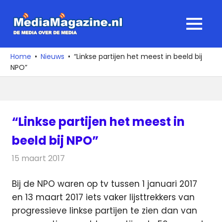
Ga
naar
MediaMagaz
MENU
de
De
inhoud
media
Home
Nieuws
“Linkse partijen het meest in beeld bij
over
NPO”
de
media
“Linkse partijen het meest in
beeld bij NPO”
15 maart 2017
Redactie
Nieuws
,
Televisienieuws
Bij de NPO waren op tv tussen 1 januari 2017
en 13 maart 2017 iets vaker lijsttrekkers van
progressieve linkse partijen te zien dan van