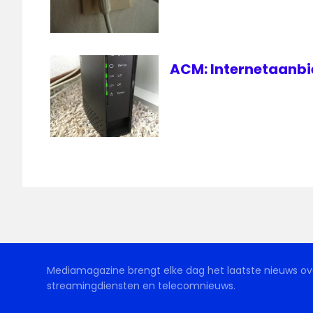
ACM: Internetaanbie
Mediamagazine brengt elke dag het laatste nieuws ove
streamingdiensten en telecomnieuws.