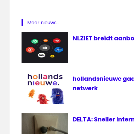
Internet
Kaag en
Braassem
Meer nieuws...
KB
NLZIET breidt aanbo
Radio
lokale
omroep
Radio
streekomroep
hollandsnieuwe gaa
Studio
netwerk
Alphen
televisie
DELTA: Sneller Inte