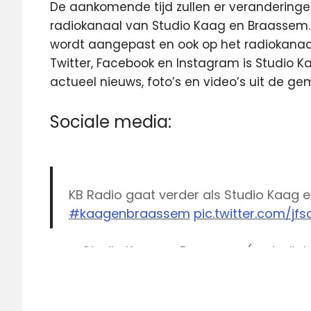
De aankomende tijd zullen er verandering
radiokanaal van Studio Kaag en Braassem. 
wordt aangepast en ook op het radiokanaal
Twitter, Facebook en Instagram is Studio 
actueel nieuws, foto’s en video’s uit de 
Sociale media:
KB Radio gaat verder als Studio Kaag
#kaagenbraassem
pic.twitter.com/jf
— Studio Kaag en Braassem (@studio
Alphen
aan
den
Rijn