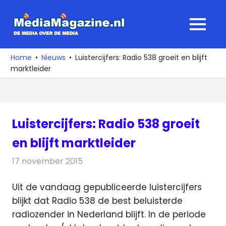
Ga
naar
MediaMagaz
MENU
de
De
inhoud
media
Home
Nieuws
Luistercijfers: Radio 538 groeit en blijft
over
marktleider
de
media
Luistercijfers: Radio 538 groeit
en blijft marktleider
17 november 2015
Redactie
Nieuws
,
Radionieuws
Uit de vandaag gepubliceerde luistercijfers
blijkt dat Radio 538 de best beluisterde
radiozender in Nederland blijft.
In de periode