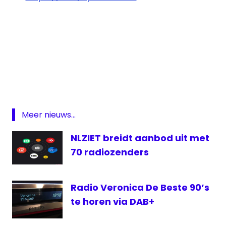
— NPO Soul & Jazz (@nposouljazz)
November 17, 2015
Luistercijfers
luistercijfers
radio
Nationaal
Luister
Meer nieuws...
Onderzoek
Radio
NLZIET breidt aanbod uit met
Radio
70 radiozenders
5
Radio
Radio Veronica De Beste 90’s
538
te horen via DAB+
Radio
veronica