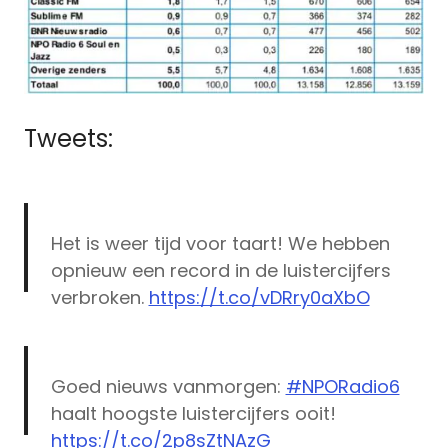
Tweets:
Het is weer tijd voor taart! We hebben
opnieuw een record in de luistercijfers
verbroken.
https://t.co/vDRry0aXbO
— Radio 10 (@radio10nl)
November 17,
2015
Goed nieuws vanmorgen:
#NPORadio6
haalt hoogste luistercijfers ooit!
https://t.co/2p8sZtNAzG