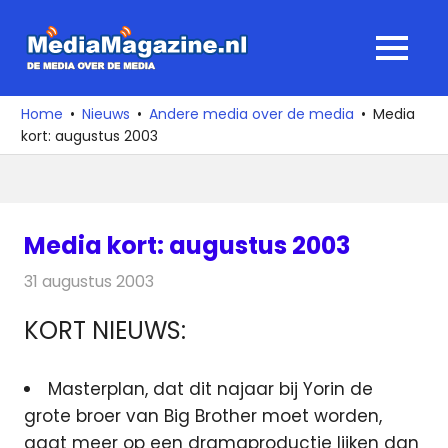
Ga
naar
MediaMagaz
MENU
de
De
inhoud
media
Home
Nieuws
Andere media over de media
Media
over
kort: augustus 2003
de
media
Media kort: augustus 2003
31 augustus 2003
Redactie
Andere media over de media
KORT NIEUWS:
Masterplan, dat dit najaar bij Yorin de
grote broer van Big Brother moet worden,
gaat meer op een dramaproductie lijken dan