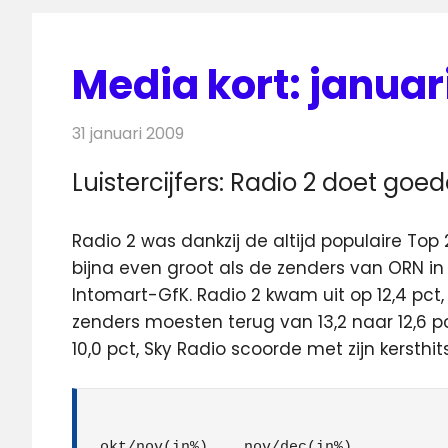
Media kort: januar
31 januari 2009
Redactie
Andere media over de media
Luistercijfers: Radio 2 doet go
Radio 2 was dankzij de altijd populaire 
bijna even groot als de zenders van ORN in 
Intomart-GfK. Radio 2 kwam uit op 12,4 pct, 
zenders moesten terug van 13,2 naar 12,6 p
10,0 pct, Sky Radio scoorde met zijn kersthit
okt/nov(in%)	nov/dec(in%)