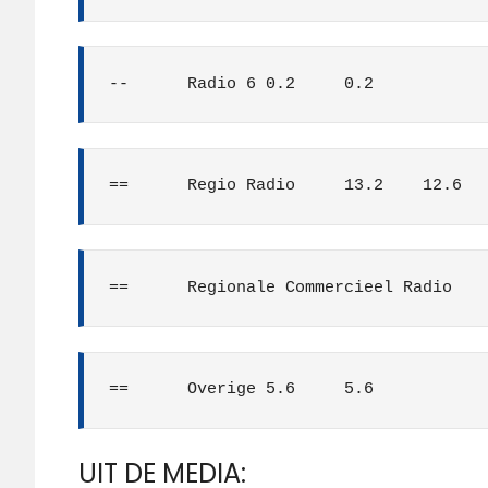
--	Radio 6	0.2	0.2
==	Regio Radio	13.2	12.6
==	Overige	5.6	5.6
UIT DE MEDIA: