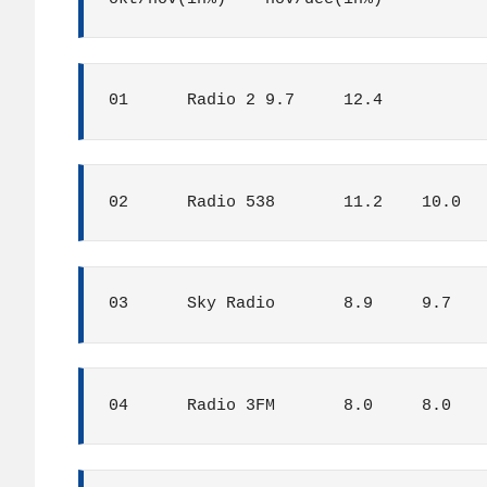
01	Radio 2	9.7	12.4
02	Radio 538	11.2	10.0
03	Sky Radio	8.9	9.7
04	Radio 3FM	8.0	8.0