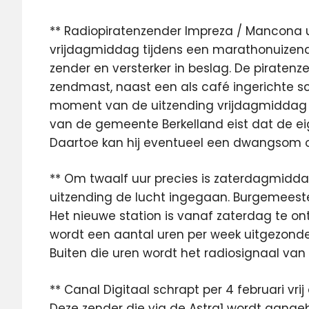
** Radiopiratenzender Impreza / Mancona u
vrijdagmiddag tijdens een marathonuizendi
zender en versterker in beslag. De piraten
zendmast, naast een als café ingerichte s
moment van de uitzending vrijdagmiddag 
van de gemeente Berkelland eist dat de e
Daartoe kan hij eventueel een dwangsom o
** Om twaalf uur precies is zaterdagmidda
uitzending de lucht ingegaan. Burgemeeste
Het nieuwe station is vanaf zaterdag te ont
wordt een aantal uren per week uitgezonde
Buiten die uren wordt het radiosignaal va
** Canal Digitaal schrapt per 4 februari v
Deze zender die via de Astra1 wordt aang