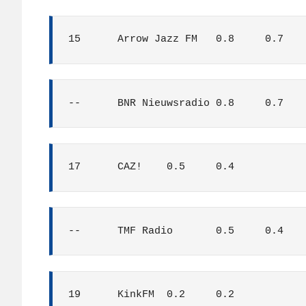
15	Arrow Jazz FM	0.8	0.7
--	BNR Nieuwsradio	0.8	0.7
17	CAZ!	0.5	0.4
--	TMF Radio	0.5	0.4
19	KinkFM	0.2	0.2