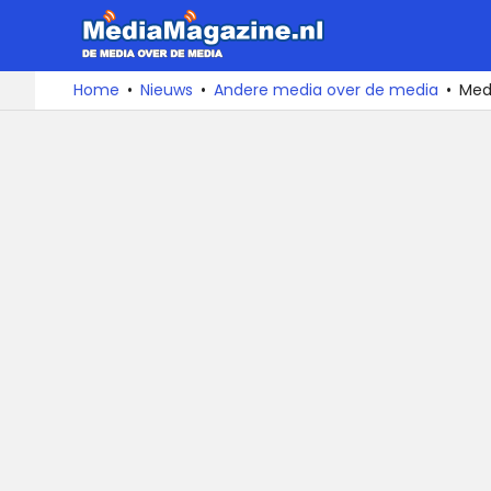
MediaMa
De
Ga
Home
Nieuws
Andere media over de media
Medi
media
naar
over
de
de
inhoud
media