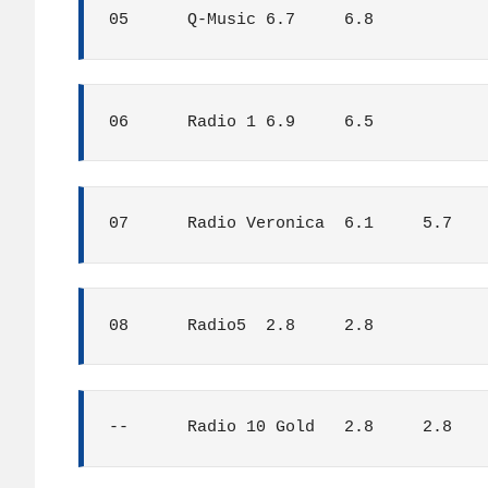
05	Q-Music	6.7	6.8
06	Radio 1	6.9	6.5
07	Radio Veronica	6.1	5.7
08	Radio5	2.8	2.8
--	Radio 10 Gold	2.8	2.8