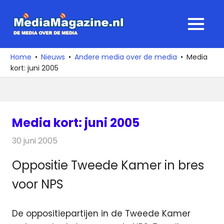
Ga
naar
MediaMagaz
MENU
de
De
inhoud
media
Home
Nieuws
Andere media over de media
Media
over
kort: juni 2005
de
media
Media kort: juni 2005
30 juni 2005
Redactie
Andere media over de media
Oppositie Tweede Kamer in bres
voor NPS
De oppositiepartijen in de Tweede Kamer