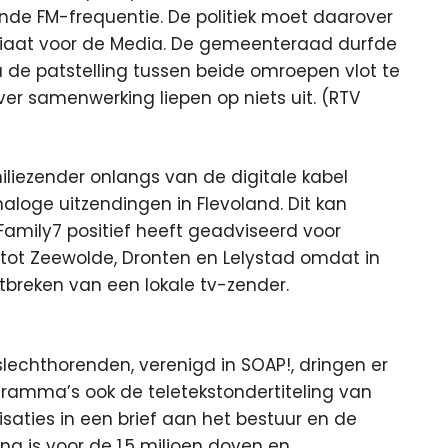
de FM-frequentie. De politiek moet daarover
iaat voor de Media. De gemeenteraad durfde
de patstelling tussen beide omroepen vlot te
er samenwerking liepen op niets uit. (RTV
miliezender onlangs van de digitale kabel
naloge uitzendingen in Flevoland. Dit kan
mily7 positief heeft geadviseerd voor
 tot Zeewolde, Dronten en Lelystad omdat in
breken van een lokale tv-zender.
lechthorenden, verenigd in SOAP!, dringen er
ramma’s ook de teletekstondertiteling van
saties in een brief aan het bestuur en de
ing is voor de 1,5 miljoen doven en