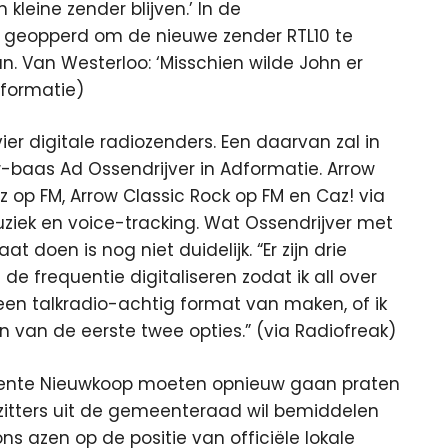
kleine zender blijven.’ In de
 geopperd om de nieuwe zender RTL10 te
. Van Westerloo: ‘Misschien wilde John er
dformatie)
er digitale radiozenders. Een daarvan zal in
w-baas Ad Ossendrijver in Adformatie. Arrow
z op FM, Arrow Classic Rock op FM en Caz! via
uziek en voice-tracking. Wat Ossendrijver met
 doen is nog niet duidelijk. “Er zijn drie
de frequentie digitaliseren zodat ik all over
 een talkradio-achtig format van maken, of ik
n van de eerste twee opties.” (via Radiofreak)
eente Nieuwkoop moeten opnieuw gaan praten
zitters uit de gemeenteraad wil bemiddelen
ns azen op de positie van officiële lokale