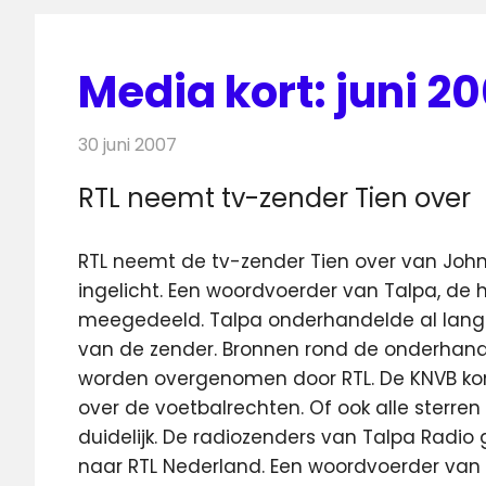
Media kort: juni 2
30 juni 2007
Redactie
Andere media over de media
RTL neemt tv-zender Tien over
RTL neemt de tv-zender Tien over van John 
ingelicht. Een woordvoerder van Talpa, de h
meegedeeld. Talpa onderhandelde al lange
van de zender. Bronnen rond de onderhan
worden overgenomen door RTL. De KNVB ko
over de voetbalrechten. Of ook alle sterre
duidelijk. De radiozenders van Talpa Radio
naar RTL Nederland. Een woordvoerder van T