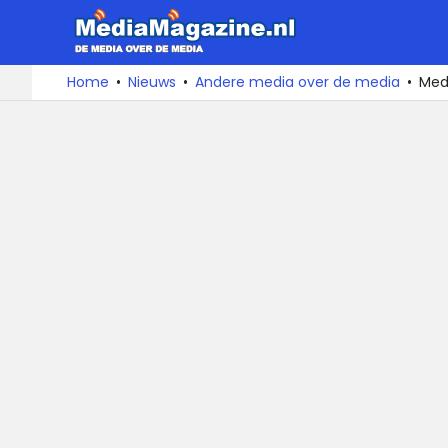
MediaMa
De
Ga
Home
Nieuws
Andere media over de media
Medi
media
naar
over
de
de
inhoud
media