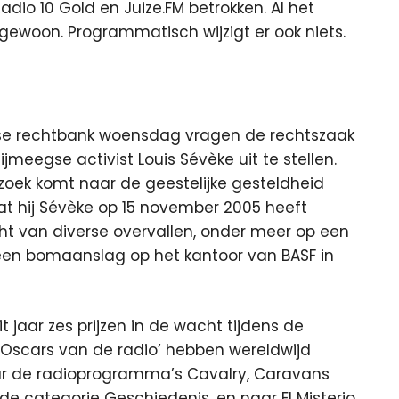
adio 10 Gold en Juize.FM betrokken. Al het
t gewoon. Programmatisch wijzigt er ook niets.
mse rechtbank woensdag vragen de rechtszaak
eegse activist Louis Sévèke uit te stellen.
zoek komt naar de geestelijke gesteldheid
t hij Sévèke op 15 november 2005 heeft
 van diverse overvallen, onder meer op een
 een bomaanslag op het kantoor van BASF in
jaar zes prijzen in de wacht tijdens de
 ‘Oscars van de radio’ hebben wereldwijd
aar de radioprogramma’s Cavalry, Caravans
 de categorie Geschiedenis, en naar El Misterio