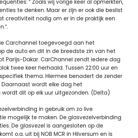
quenties: ” Zoals wij vorige keer al opmerkten,
ies te denken. Maar er zijn er ook die beslist
t creativiteit nodig om er in de praktijk een
n.”.
evisie Carchannel toegevoegd aan het
op de auto en dit in de breedste zin van het
 tot Parijs-Dakar. CarChannel zendt iedere dag
t blok twee keer herhaald. Tussen 22:00 uur en
 specifiek thema. Hiermee benadert de zender
. Daarnaast wordt elke dag het
dt dit op elk uur uitgezonden. (Delta)
elverbinding in gebruik om zo live
e mogelijk te maken. De glasvezelverbinding
ties. De glasvezel is aangesloten op de
mt o.a. uit bij NOB MCR in Hilversum en is