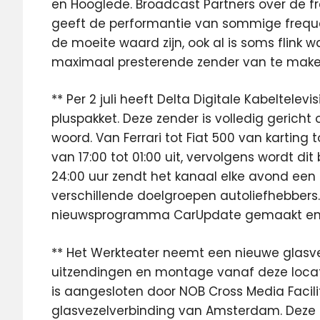
en Hooglede. Broadcast Partners over de fre
geeft de performantie van sommige frequent
de moeite waard zijn, ook al is soms flink wa
maximaal presterende zender van te make
** Per 2 juli heeft Delta Digitale Kabeltel
pluspakket. Deze zender is volledig gericht 
woord. Van Ferrari tot Fiat 500 van karting
van 17:00 tot 01:00 uit, vervolgens wordt di
24:00 uur zendt het kanaal elke avond een
verschillende doelgroepen autoliefhebbers
nieuwsprogramma CarUpdate gemaakt en wor
** Het Werkteater neemt een nieuwe glasvez
uitzendingen en montage vanaf deze locati
is aangesloten door NOB Cross Media Facili
glasvezelverbinding van Amsterdam. Deze ko