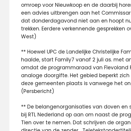
omroep voor Nieuwkoop en de daarbij horen
een advies uitbrengen aan het Commissar
dat donderdagavond niet aan en hoopt nu 
trekken. Eerdere verkennende gesprekken ov
West)
** Hoewel UPC de Landelijke Christelijke Fa
haalde, start Family7 vanaf 2 juli as. met a
omdat de programmaraad van Flevoland Fa
analoge doorgifte. Het gebied beperkt zich
deze gemeenten plaats is vanwege het ont
(Persbericht)
** De belangenorganisaties van doven en s
bij RTL Nederland op aan om naast de prog
Tien over te nemen. Dat schrijven de organi
directie van de zender. ,,Teletekstondertitel