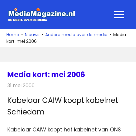
Ga
naar
MediaMagaz
MENU
de
De
inhoud
media
Home
Nieuws
Andere media over de media
Media
over
kort: mei 2006
de
media
Media kort: mei 2006
31 mei 2006
Redactie
Andere media over de media
Kabelaar CAIW koopt kabelnet
Schiedam
Kabelaar CAIW koopt het kabelnet van ONS