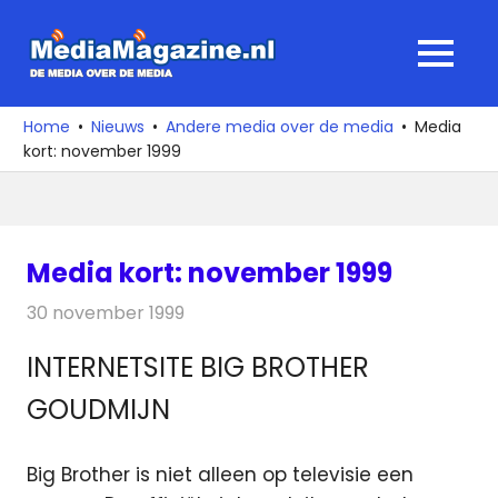
Ga
naar
MediaMagaz
MENU
de
De
inhoud
media
Home
Nieuws
Andere media over de media
Media
over
kort: november 1999
de
media
Media kort: november 1999
30 november 1999
Redactie
Andere media over de media
INTERNETSITE BIG BROTHER
GOUDMIJN
Big Brother is niet alleen op televisie een