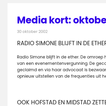
Media kort: oktob
30 oktober 2002
Redactie
Andere media over de media
RADIO SIMONE BLIJFT IN DE ETHE
Radio Simone blijft in de ether. De omroe
van een evenementenvergunning. De gecoor
geclaimd en via haar advocaat is bezwaar 
opnieuw uitstellen van de frequenties uit h
OOK HOFSTAD EN MIDSTAD ZETT