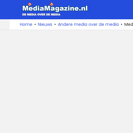
MediaMa
De
Ga
Home
Nieuws
Andere media over de media
Medi
media
naar
over
de
de
inhoud
media