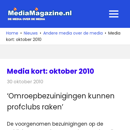
Ga
naar
MediaMagaz
MENU
de
De
inhoud
media
Home
Nieuws
Andere media over de media
Media
over
kort: oktober 2010
de
media
Media kort: oktober 2010
30 oktober 2010
Redactie
Andere media over de media
‘Omroepbezuinigingen kunnen
profclubs raken’
De voorgenomen bezuinigingen op de