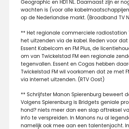
Geographic en HD1 NL. Daarnaast zijn er nog
wachten is (voor alle kabelmaatschappije
op de Nederlandse markt. (Broadband TV 
** Het regionale commerciele radiostation 
het uitzenden via de kabel. Reden voor dat
Essent Kabelcom en FM Plus, de licentiehoud
om van Twickelstad FM een regionale zen
tegenvallen. Essent en Cogas hebben daaro
Twickelstad FM wil voorkomen dat ze met FM 
via internet uitzenden. (RTV Oost)
** Schrijfster Manon Spierenburg beweert da
Volgens Spierenburg is Bridgets geniale 
hond? niets meer dan een slap aftreksel v
info te verspreiden. In Manons nu al lege
namelijk ook mee aan een talentenjacht. I