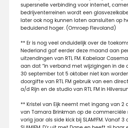
supersnelle verbinding voor internet, camer
bedrijventerreinen wordt een glasvezelkabel
later ook nog kunnen laten aansluiten op he
beduidend hoger. (Omroep Flevoland)
** Er is nog veel onduidelijk over de toeko
Nederland gaf eerder deze maand aan per
uitzendingen van RTL FM. Kabelaar Casema 
aan dat “in verband met wijzigingen in de 
30 september tot 5 oktober niet kan wor
doorgifte van RTL FM gebruik van een direc
a/d Rijn en de studio van RTL FM in Hilversu
** Kristel van Eijk neemt met ingang van 2
van Tamara Brinkman op de commerciële r
vorig jaar als side kick bij SLAM!FM. Vanaf 
SLAM!FM, D’r uit met Dane en heeft zij haar