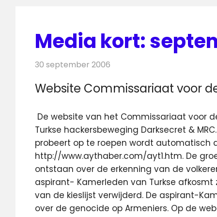
Media kort: septe
30 september 2006
Redactie
Andere media over de medi
Website Commissariaat voor d
De website van het Commissariaat voor d
Turkse hackersbeweging Darksecret & MRC.
probeert op te roepen wordt automatisch 
http://www.aythaber.com/ayt1.htm. De gro
ontstaan over de erkenning van de volkeren
aspirant- Kamerleden van Turkse afkosmt z
van de kieslijst verwijderd. De aspirant-K
over de genocide op Armeniers. Op de web