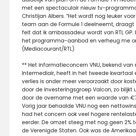
met een spectaculair nieuw tv-programma, 
Christijan Albers. “Het wordt nog leuker voo
team aan de Formule 1 deelneemt, draagt hie
feit dat ik ambassadeur wordt van RTL GP. I
het programma-aanbod en verheug me on
(Mediacourant/RTL)
** Het informatieconcern VNU, bekend van
Intermediair, heeft in het tweede kwartaal 
verlies is onder meer veroorzaakt door k
door de investeringsgroep Valcon, zo blijkt ui
door de overname met een waarde van €7,6
Vorig jaar behaalde VNU nog een nettowins
had het concern ook veel hogere rentelaste
eerder. De omzet steeg met nog geen 2% tot
de Verenigde Staten. Ook was de Amerikaan