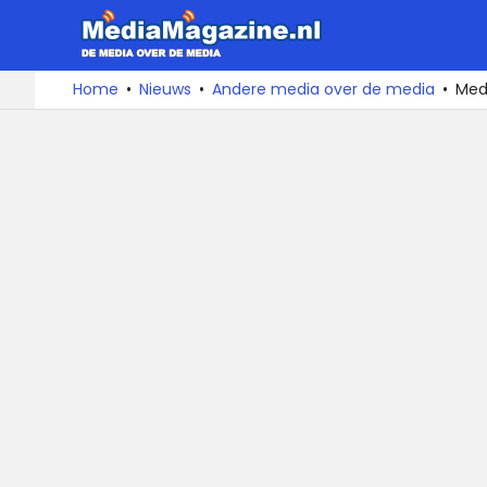
MediaMa
De
Ga
Home
Nieuws
Andere media over de media
Med
media
naar
over
de
de
inhoud
media