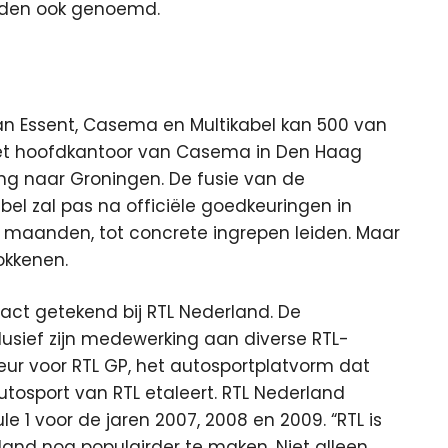
eden ook genoemd.
an Essent, Casema en Multikabel kan 500 van
et hoofdkantoor van Casema in Den Haag
g naar Groningen. De fusie van de
el zal pas na officiële goedkeuringen in
r maanden, tot concrete ingrepen leiden. Maar
okkenen.
tract getekend bij RTL Nederland. De
lusief zijn medewerking aan diverse RTL-
r voor RTL GP, het autosportplatvorm dat
autosport van RTL etaleert. RTL Nederland
 1 voor de jaren 2007, 2008 en 2009. “RTL is
rland nog populairder te maken. Niet alleen