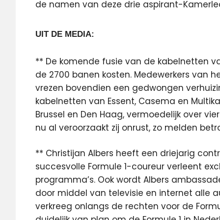
de namen van deze drie aspirant-Kamerl
UIT DE MEDIA:
** De komende fusie van de kabelnetten v
de 2700 banen kosten. Medewerkers van h
vrezen bovendien een gedwongen verhuizin
kabelnetten van Essent, Casema en Multikab
Brussel en Den Haag, vermoedelijk over vie
nu al veroorzaakt zij onrust, zo melden betr
** Christijan Albers heeft een driejarig con
succesvolle Formule 1-coureur verleent exc
programma’s. Ook wordt Albers ambassadeu
door middel van televisie en internet alle 
verkreeg onlangs de rechten voor de Formule
duidelijk van plan om de Formule 1 in Nede