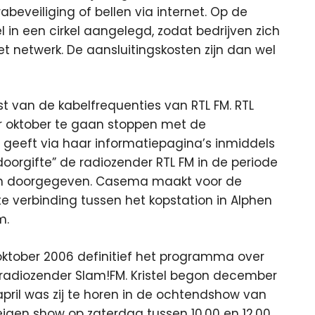
abeveiliging of bellen via internet. Op de
 in een cirkel aangelegd, zodat bedrijven zich
t netwerk. De aansluitingskosten zijn dan wel
mst van de kabelfrequenties van RTL FM. RTL
 oktober te gaan stoppen met de
geeft via haar informatiepagina’s inmiddels
doorgifte” de radiozender RTL FM in de periode
den doorgegeven. Casema maakt voor de
te verbinding tussen het kopstation in Alphen
m.
 oktober 2006 definitief het programma over
adiozender Slam!FM. Kristel begon december
3 april was zij te horen in de ochtendshow van
 eigen show op zaterdag tussen 10.00 en 12.00