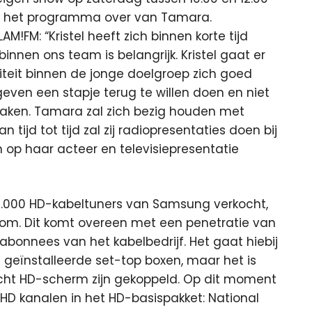
elijk het programma over van Tamara.
M!FM: “Kristel heeft zich binnen korte tijd
innen ons team is belangrijk. Kristel gaat er
iteit binnen de jonge doelgroep zich goed
ven een stapje terug te willen doen en niet
aken. Tamara zal zich bezig houden met
jd tot tijd zal zij radiopresentaties doen bij
n op haar acteer en televisiepresentatie
 20.000 HD-kabeltuners van Samsung verkocht,
om. Dit komt overeen met een penetratie van
abonnees van het kabelbedrijf. Het gaat hiebij
eïnstalleerde set-top boxen, maar het is
 echt HD-scherm zijn gekoppeld. Op dit moment
HD kanalen in het HD-basispakket: National