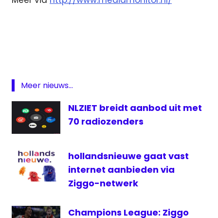
Meer via
http://www.mediamonitor.nl/
Commissariaat
voor de Media
ezine
kranten
mediaconcentraties
Meer nieuws...
mediamonitor
NLZIET breidt aanbod uit met
Radio
70 radiozenders
televisie
hollandsnieuwe gaat vast
internet aanbieden via
Ziggo-netwerk
Champions League: Ziggo