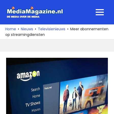
Ga
naar
MediaMagaz
MENU
de
De
inhoud
media
Home
Nieuws
Televisienieuws
Meer abonnementen
over
op streamingdiensten
de
media