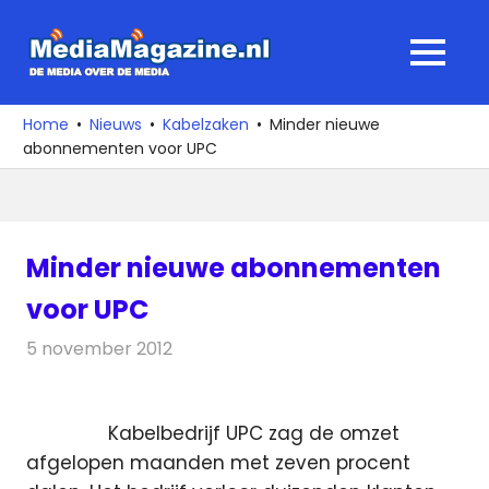
Ga
naar
MediaMagaz
MENU
de
De
inhoud
media
Home
Nieuws
Kabelzaken
Minder nieuwe
over
abonnementen voor UPC
de
media
Minder nieuwe abonnementen
voor UPC
5 november 2012
Redactie
Kabelzaken
Kabelbedrijf UPC zag de omzet
afgelopen maanden met zeven procent