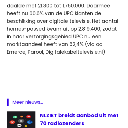
daalde met 21.300 tot 1.760.000. Daarmee
heeft nu 60,6% van de UPC klanten de
beschikking over digitale televisie. Het aantal
homes-passed kwam uit op 2.819.400, zodat
in haar verzorgingsgebied UPC nu een
marktaandeel heeft van 62,4% (via oa
Emerce, Parool, Digitalekabeltelevisie.nl)
abonnee
digitaal
Horizon
Internet
Meer nieuws...
kwartaalcijfers
omzet
NLZIET breidt aanbod uit met
Radio
70 radiozenders