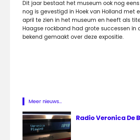
Dit jaar bestaat het museum ook nog eens 
nog is gevestigd in Hoek van Holland met ee
april te zien in het museum en heeft als ti
Haagse rockband had grote successen in de
bekend gemaakt over deze expositie.
Den
Haag
ezine
Hoek
van
Holland
Meer nieuws...
Museum
Nederbeat
Radio Veronica De B
Radio
veronica
RockArt