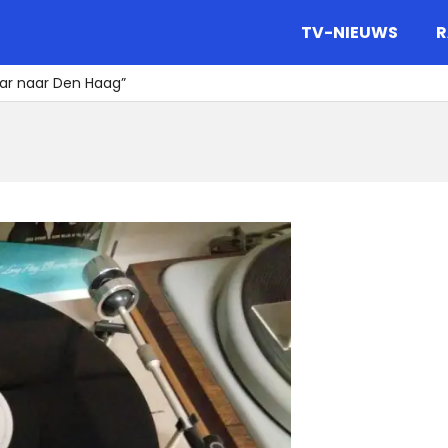
gazine.
TV-NIEUWS
R
aar naar Den Haag”