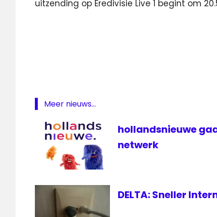
uitzending op Eredivisie Live 1 begint om 20.
Andorra
Internet
live
voetbal
Nederland
Nederland-
Meer nieuws...
Andorra
live
hollandsnieuwe gaa
oranje
netwerk
Oranje
live
stream
televisie
DELTA: Sneller Inte
voetbal