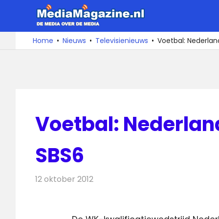
Ga
MediaMa
naar
de
De
Home
Nieuws
Televisienieuws
Voetbal: Nederland
media
inhoud
over
de
media
Voetbal: Nederland
SBS6
12 oktober 2012
Redactie
Televisienieuws