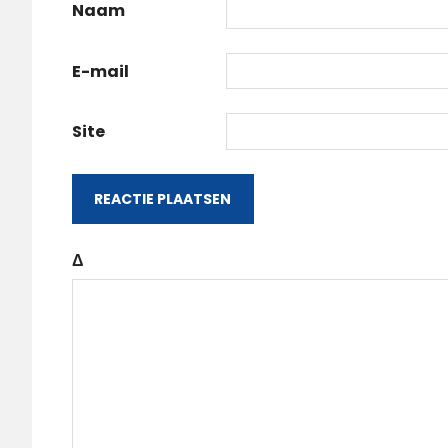
Naam
E-mail
Site
Δ