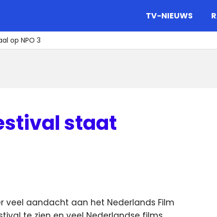
gazine.
TV-NIEUWS
R
aal op NPO 3
stival staat
er veel aandacht aan het Nederlands Film
stival te zien en veel Nederlandse films.