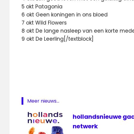
5 okt Patagonia
6 okt Geen koningen in ons bloed
7 okt Wild Flowers
8 okt De lange nasleep van een korte med
9 okt De Leerling[/textblock]
Gouden
Kalf
Nederlandse
Film Festival
NPO
3
Meer nieuws...
Rabat
televisie
hollandsnieuwe gaa
Utrecht
netwerk
VPRO