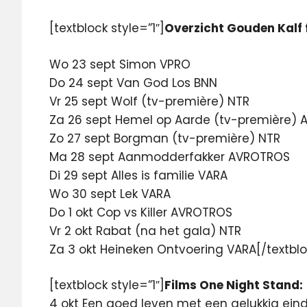
[textblock style=”1″]
Overzicht Gouden Kalf 
Wo 23 sept Simon VPRO
Do 24 sept Van God Los BNN
Vr 25 sept Wolf (tv-première) NTR
Za 26 sept Hemel op Aarde (tv-première)
Zo 27 sept Borgman (tv-première) NTR
Ma 28 sept Aanmodderfakker AVROTROS
Di 29 sept Alles is familie VARA
Wo 30 sept Lek VARA
Do 1 okt Cop vs Killer AVROTROS
Vr 2 okt Rabat (na het gala) NTR
Za 3 okt Heineken Ontvoering VARA[/textblo
[textblock style=”1″]
Films One Night Stand:
4 okt Een goed leven met een gelukkig ein