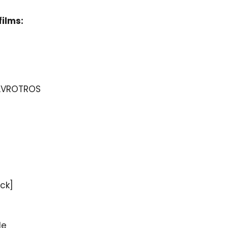
films:
 AVROTROS
ck]
de