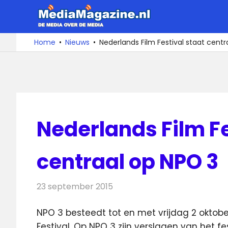
Ga
MediaMa
naar
de
De
Home
Nieuws
Nederlands Film Festival staat centr
media
inhoud
over
de
media
Nederlands Film Fe
centraal op NPO 3
23 september 2015
Redactie
Nieuws
,
Televisienieuws
NPO 3 besteedt tot en met vrijdag 2 oktob
Festival. Op NPO 3 zijn verslagen van het fe