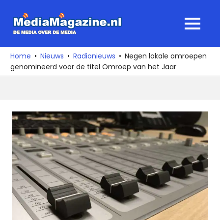
Ga
naar
MediaMagaz
MENU
de
De
inhoud
media
Home
Nieuws
Radionieuws
Negen lokale omroepen
over
genomineerd voor de titel Omroep van het Jaar
de
media