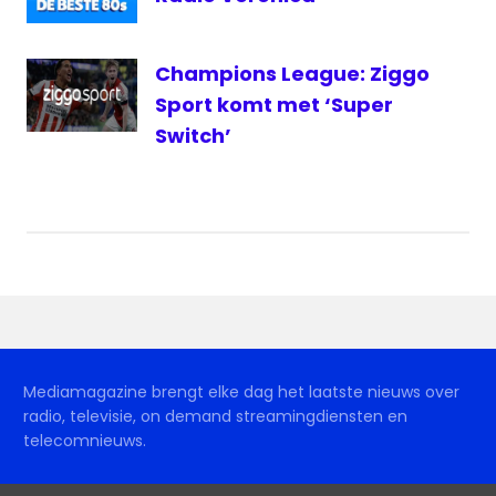
Champions League: Ziggo
Sport komt met ‘Super
Switch’
Mediamagazine brengt elke dag het laatste nieuws over
radio, televisie, on demand streamingdiensten en
telecomnieuws.