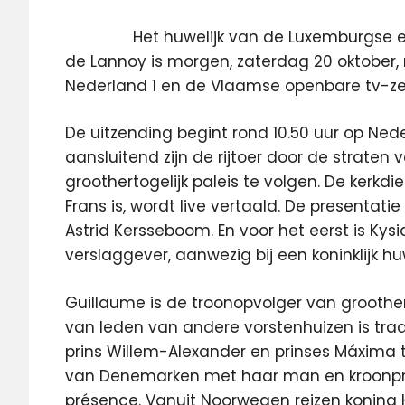
Het huwelijk van de Luxemburgse 
de Lannoy is morgen, zaterdag 20 oktober, 
Nederland 1 en de Vlaamse openbare tv-ze
De uitzending begint rond 10.50 uur op Nede
aansluitend zijn de rijtoer door de strate
groothertogelijk paleis te volgen. De kerkd
Frans is, wordt live vertaald. De presentat
Astrid Kersseboom. En voor het eerst is Kysia
verslaggever, aanwezig bij een koninklijk huw
Guillaume is de troonopvolger van groothe
van leden van andere vorstenhuizen is tradi
prins Willem-Alexander en prinses Máxima 
van Denemarken met haar man en kroonprin
présence. Vanuit Noorwegen reizen koning Ha