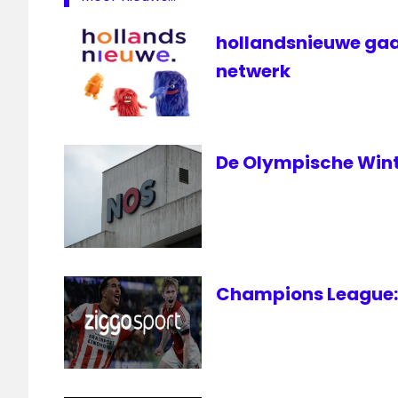
NOS
hollandsnieuwe gaa
rechtstreeks
netwerk
televisie
uitzending
VRT
De Olympische Wint
Champions League: 