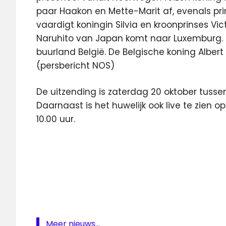
paar Haakon en Mette-Marit af, evenals pr
vaardigt koningin Silvia en kroonprinses Vic
Naruhito van Japan komt naar Luxemburg. En
buurland België. De Belgische koning Alber
(persbericht NOS)
De uitzending is zaterdag 20 oktober tussen 
Daarnaast is het huwelijk ook live te zien 
10.00 uur.
Guillaume
huwelijk
live
luxemburg
nederland
1
Meer nieuws...