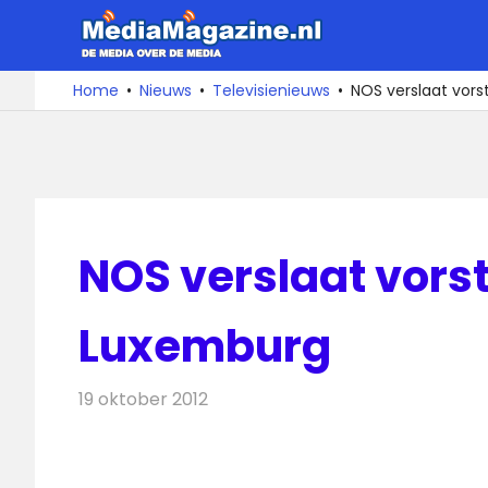
Ga
MediaMa
naar
de
De
Home
Nieuws
Televisienieuws
NOS verslaat vorst
media
inhoud
over
de
media
NOS verslaat vorst
Luxemburg
19 oktober 2012
Redactie
Televisienieuws