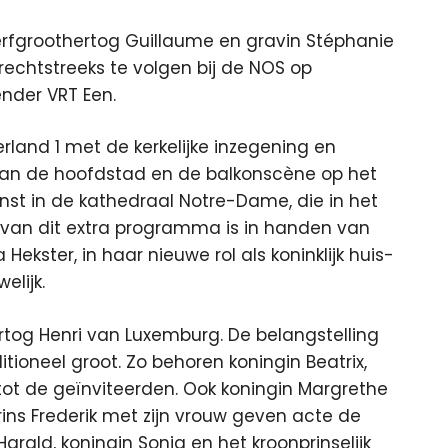
erfgroothertog Guillaume en gravin Stéphanie
rechtstreeks te volgen bij de NOS op
nder VRT Een.
rland 1 met de kerkelijke inzegening en
n van de hoofdstad en de balkonscène op het
ienst in de kathedraal Notre-Dame, die in het
ie van dit extra programma is in handen van
 Hekster, in haar nieuwe rol als koninklijk huis-
elijk.
rtog Henri van Luxemburg. De belangstelling
tioneel groot. Zo behoren koningin Beatrix,
tot de geïnviteerden. Ook koningin Margrethe
s Frederik met zijn vrouw geven acte de
rald, koningin Sonja en het kroonprinselijk