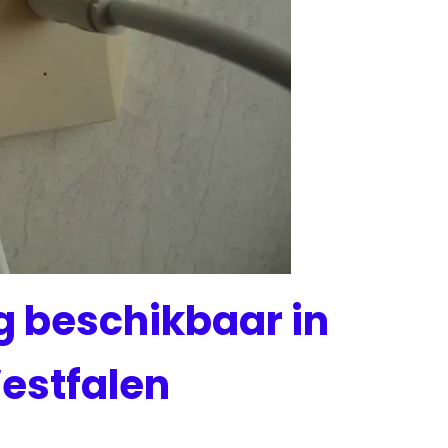
og beschikbaar in
estfalen