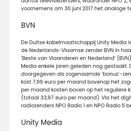
aantal televisiezenders, waaronder NPO 2, 
voornemens om 30 juni 2017 het analoge tel
BVN
De Duitse kabelmaatschappij Unity Media i
de Nederlands-Vlaamse zender BVN in haar d
‘Beste van Vlaanderen en Nederland’ (BVN
Media enkele jaren geleden nog gestaakt. D
doorgegeven als zogenaamde ‘bonus’-zender 
kost 7,99 euro per maand bovenop het zoge
per maand kosten boven op het reguliere
(totaal 33,97 euro per maand). Via het digi
radiozenders NPO Radio 1 en NPO Radio 5 b
Unity Media