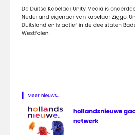
De Duitse Kabelaar Unity Media is onderdeel 
Nederland eigenaar van kabelaar Ziggo. Uni
Duitsland en is actief in de deelstaten B
Westfalen.
analoog
Duitsland
Noordrijn-
Westfalen
NPO
2
Meer nieuws...
televisie
Unity
hollandsnieuwe gaa
Media
netwerk