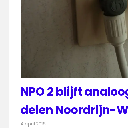
NPO 2 blijft analo
delen Noordrijn-W
4 april 2016
Redactie
Kabelzaken
,
Nieuws
,
Televisienieuws