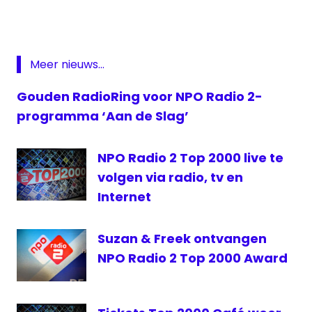
live
Radio
2
live
Meer nieuws...
Top
2000
Gouden RadioRing voor NPO Radio 2-
NPO
programma ‘Aan de Slag’
1
Extra
NPO Radio 2 Top 2000 live te
Radio
2
volgen via radio, tv en
top
Internet
2000
top
Suzan & Freek ontvangen
2000
NPO Radio 2 Top 2000 Award
KPN
Top
2000