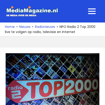
Ga
naar
MediaMagaz
MENU
de
De
inhoud
media
Home
Nieuws
Radionieuws
NPO Radio 2 Top 2000
over
live te volgen op radio, televisie en Internet
de
media