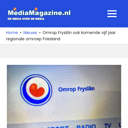
Ga
naar
MediaMagaz
MENU
de
De
inhoud
media
Home
Nieuws
Omrop Fryslân ook komende vijf jaar
over
regionale omroep Friesland
de
media