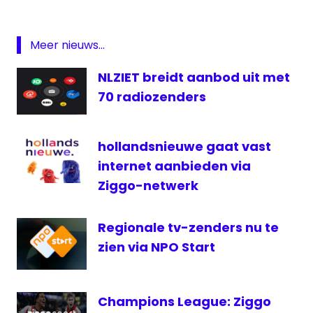
Radio
regionale
Meer nieuws...
omroep
NLZIET breidt aanbod uit met
televisie
70 radiozenders
hollandsnieuwe gaat vast
internet aanbieden via
Ziggo-netwerk
Regionale tv-zenders nu te
zien via NPO Start
Champions League: Ziggo