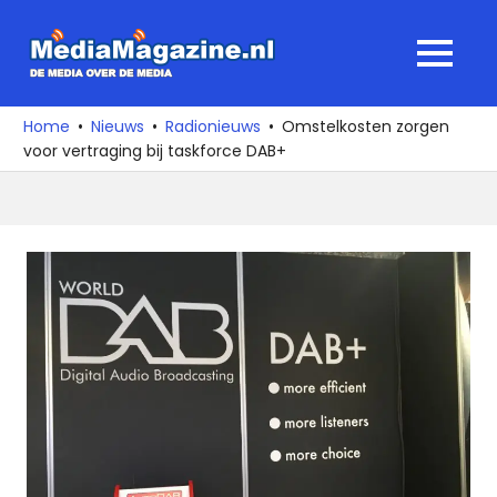
Ga
naar
MediaMagaz
MENU
de
De
inhoud
media
Home
Nieuws
Radionieuws
Omstelkosten zorgen
over
voor vertraging bij taskforce DAB+
de
media