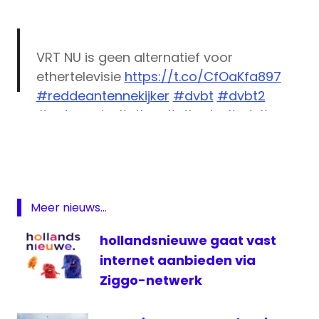
VRT NU is geen alternatief voor
ethertelevisie
https://t.co/CfOaKfa897
#reddeantennekijker
#dvbt
#dvbt2
#antennetv
#ether
#ethertv
#vrt
#een
Antennekijker
#canvas
#ketnet
digitale
televisie
— Antennekijker (@antennekijker)
June 18,
DVB-
2018
T
Meer nieuws...
televisie
hollandsnieuwe gaat vast
uitzendingen
internet aanbieden via
Vlaanderen
Ziggo-netwerk
VRT