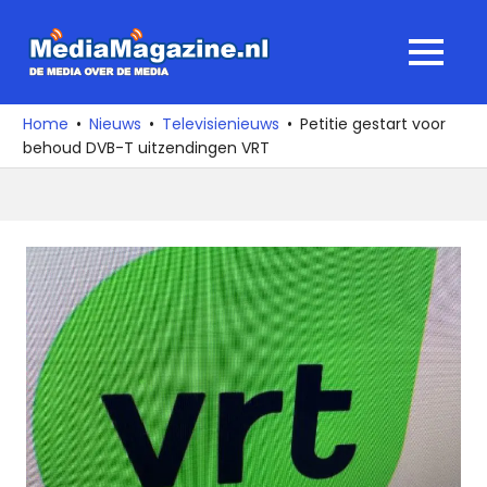
Ga
naar
MediaMagaz
MENU
de
De
inhoud
media
Home
Nieuws
Televisienieuws
Petitie gestart voor
over
behoud DVB-T uitzendingen VRT
de
media