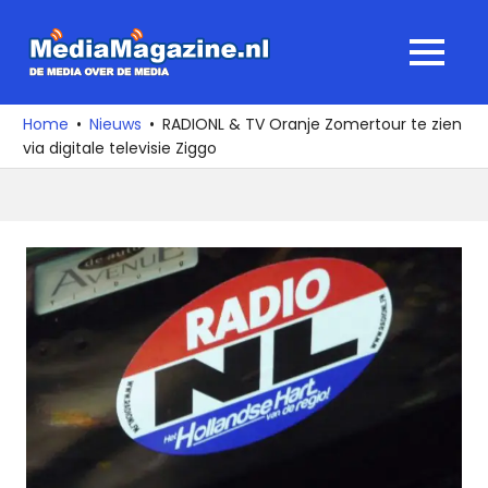
Ga
naar
MediaMagaz
MENU
de
De
inhoud
media
Home
Nieuws
RADIONL & TV Oranje Zomertour te zien
over
via digitale televisie Ziggo
de
media