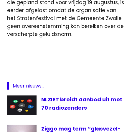
die gepland stond voor vrijdag 19 augustus, is
eerder afgelast omdat de organisatie van
het Stratenfestival met de Gemeente Zwolle
geen overeenstemming kan bereiken over de
verscherpte geluidsnorm.
digitale
televisie
Frans
Bauer
Jan
Meer nieuws...
Smit
Radio
NLZIET breidt aanbod uit met
RadioNL
70 radiozenders
Roden
televisie
Ziggo mag term “glasvezel-