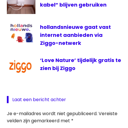
TV
kabel” blijven gebruiken
Oranje
ziggo
Zomertour
hollandsnieuwe gaat vast
Zomertour
internet aanbieden via
live
Ziggo-netwerk
‘Love Nature’ tijdelijk gratis te
zien bij Ziggo
Laat een bericht achter
Je e-mailadres wordt niet gepubliceerd.
Vereiste
velden zijn gemarkeerd met
*