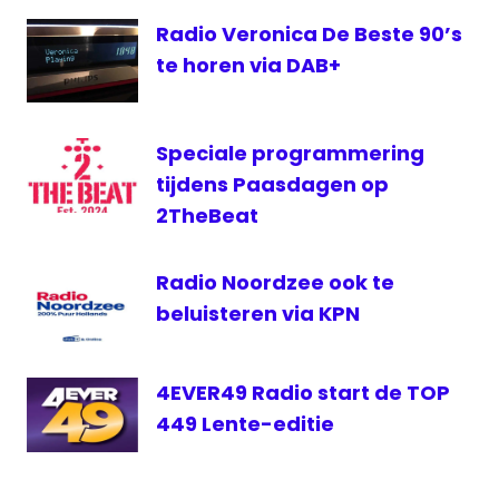
FM
Radio Veronica De Beste 90’s
Fresh
te horen via DAB+
FM
radiozender
schadevergoeding
Speciale programmering
tijdens Paasdagen op
2TheBeat
Radio Noordzee ook te
beluisteren via KPN
4EVER49 Radio start de TOP
449 Lente-editie