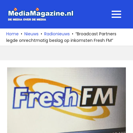
Ga
naar
MediaMagaz
MENU
de
De
inhoud
media
Home
Nieuws
Radionieuws
“Broadcast Partners
over
legde onrechtmatig beslag op inkomsten Fresh FM”
de
media