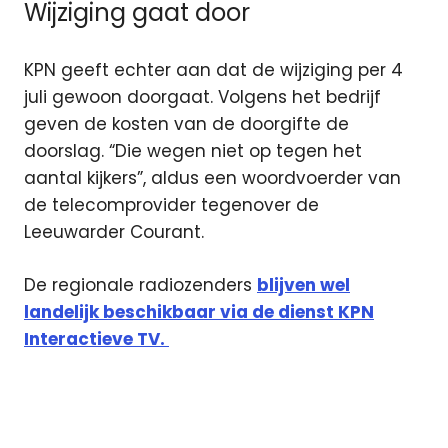
Wijziging gaat door
KPN geeft echter aan dat de wijziging per 4
juli gewoon doorgaat. Volgens het bedrijf
geven de kosten van de doorgifte de
doorslag. “Die wegen niet op tegen het
aantal kijkers”, aldus een woordvoerder van
de telecomprovider tegenover de
Leeuwarder Courant.
De regionale radiozenders
blijven wel
landelijk beschikbaar via de dienst KPN
Interactieve TV.
Interactieve