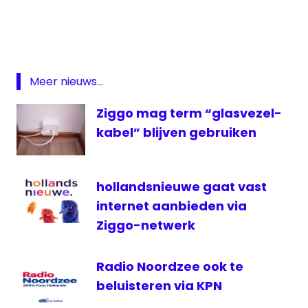
tv
KPN
Omrop
Fryslan
Meer nieuws...
regionale
omroep
Ziggo mag term “glasvezel-
televisie
kabel” blijven gebruiken
hollandsnieuwe gaat vast
internet aanbieden via
Ziggo-netwerk
Radio Noordzee ook te
beluisteren via KPN