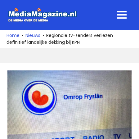
Ga
naar
MediaMagaz
MENU
de
De
inhoud
media
Home
Nieuws
Regionale tv-zenders verliezen
over
definitief landelijke dekking bij KPN
de
media