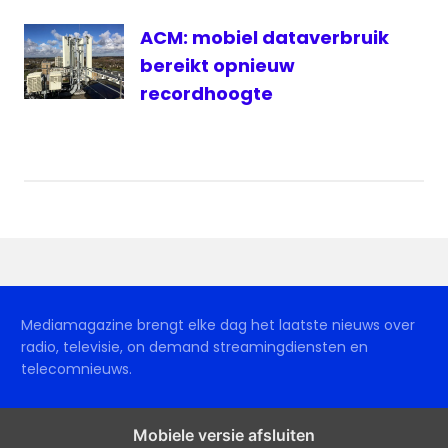
ACM: mobiel dataverbruik
bereikt opnieuw
recordhoogte
Mediamagazine brengt elke dag het laatste nieuws over
radio, televisie, on demand streamingdiensten en
telecomnieuws.
Mobiele versie afsluiten