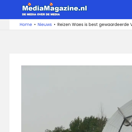
Ga
MediaMa
naar
de
De
Home
Nieuws
Reizen Waes is best gewaardeerd
media
inhoud
over
de
media