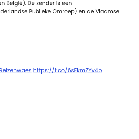
n België). De zender is een
derlandse Publieke Omroep) en de Vlaamse
Reizenwaes
https://t.co/6sEkmZYv4o