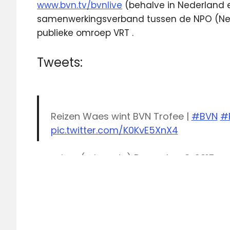
www.bvn.tv/bvnlive
(behalve in Nederland e
samenwerkingsverband tussen de NPO (Ne
publieke omroep VRT .
Tweets:
Reizen Waes wint BVN Trofee |
#BVN
#
pic.twitter.com/K0KvE5XnX4
— bvn (@bvn_tv)
December 3, 2015
BVN
BVN
Trofee
Reizen
Waes