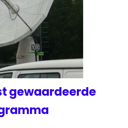
est gewaardeerde
ogramma