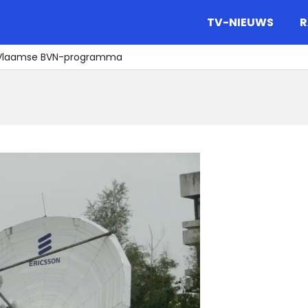
gazine.
TV-NIEUWS
R
e Vlaamse BVN-programma