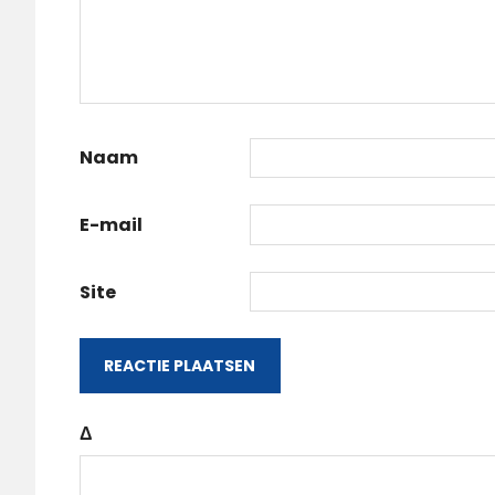
Naam
E-mail
Site
Δ