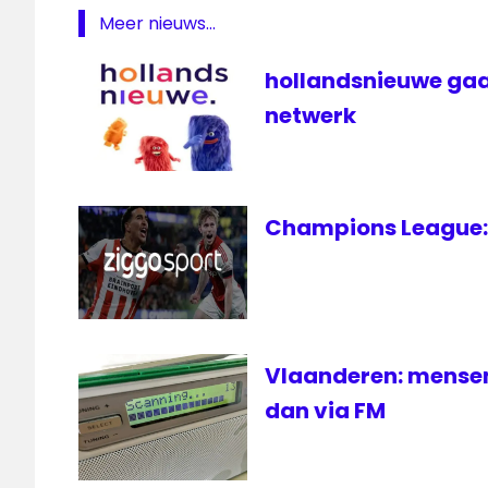
televisie
Meer nieuws...
Tom
Waes
hollandsnieuwe gaa
Vlaanderen
netwerk
VRT
Champions League: 
Vlaanderen: mensen 
dan via FM