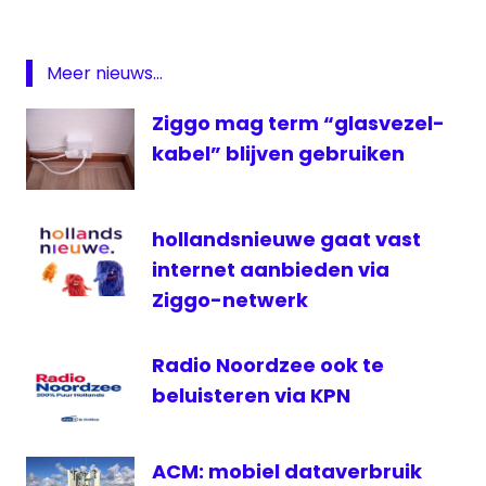
KPN
ONS
Meer nieuws...
RTL
Ziggo mag term “glasvezel-
Lounge
kabel” blijven gebruiken
SKV
televisie
TV
hollandsnieuwe gaat vast
Oranje
internet aanbieden via
Zender
Ziggo-netwerk
van de
maand
Radio Noordzee ook te
beluisteren via KPN
ACM: mobiel dataverbruik