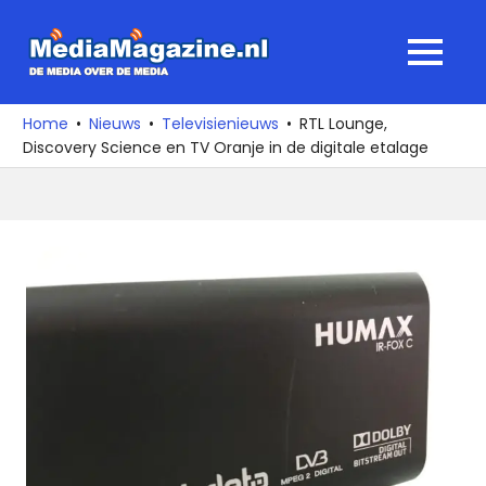
Ga
naar
MediaMagaz
MENU
de
De
inhoud
media
Home
Nieuws
Televisienieuws
RTL Lounge,
over
Discovery Science en TV Oranje in de digitale etalage
de
media