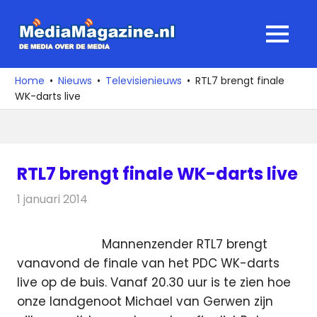
Ga
naar
MediaMagaz
MENU
de
De
inhoud
media
Home
Nieuws
Televisienieuws
RTL7 brengt finale
over
WK-darts live
de
media
RTL7 brengt finale WK-darts live
1 januari 2014
Redactie
Televisienieuws
Mannenzender RTL7 brengt
vanavond de finale van het PDC WK-darts
live op de buis. Vanaf 20.30 uur is te zien hoe
onze landgenoot Michael van Gerwen zijn