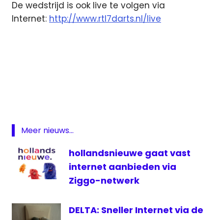
De wedstrijd is ook live te volgen via
Internet:
http://www.rtl7darts.nl/live
darts
live
Internet
PDC
PDC
Meer nieuws...
live
hollandsnieuwe gaat vast
RTL7
internet aanbieden via
RTL7
Darts
Ziggo-netwerk
live
televisie
DELTA: Sneller Internet via de