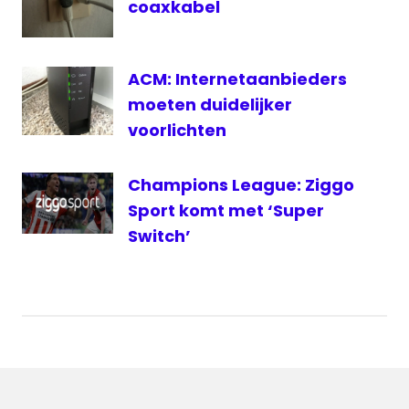
van
coaxkabel
Gerwen
WK
Darts
ACM: Internetaanbieders
WK
moeten duidelijker
darts
voorlichten
live
WK
Champions League: Ziggo
Darts
online
Sport komt met ‘Super
Switch’
WK
Darts
stream