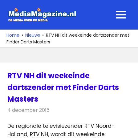
Ga
naar
MediaMagaz
MENU
de
De
inhoud
media
Home
Nieuws
RTV NH dit weekeinde dartszender met
over
Finder Darts Masters
de
media
RTV NH dit weekeinde
dartszender met Finder Darts
Masters
4 december 2015
Redactie
Nieuws
,
Televisienieuws
De regionale televisiezender RTV Noord-
Holland, RTV NH, wordt dit weekeinde