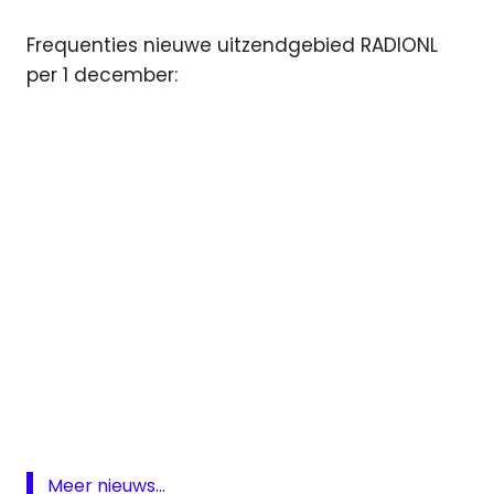
Frequenties nieuwe uitzendgebied RADIONL
per 1 december:
arbeidsplaatsen
FM
Noord-
Brabant
Puur
Meer nieuws...