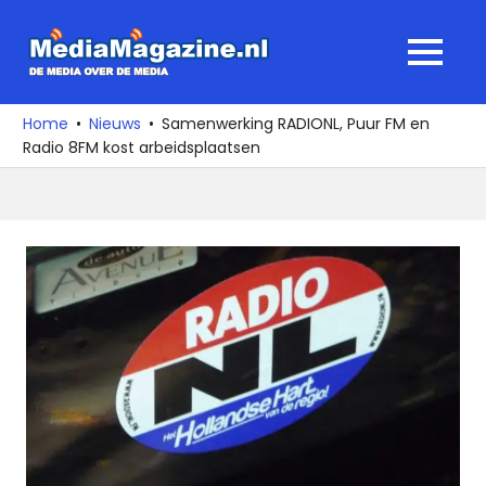
Ga
naar
MediaMagaz
MENU
de
De
inhoud
media
Home
Nieuws
Samenwerking RADIONL, Puur FM en
over
Radio 8FM kost arbeidsplaatsen
de
media