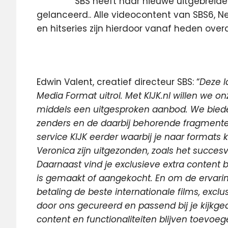
SBS heeft haar nieuwe uitgebreid
gelanceerd.. Alle videocontent van SBS6, 
en hitseries zijn hierdoor vanaf heden overal
Edwin Valent, creatief directeur SBS: “
Deze l
Media Format uitrol. Met KIJK.nl willen we o
middels een uitgesproken aanbod. We bied
zenders en de daarbij behorende fragment
service KIJK eerder waarbij je naar formats 
Veronica zijn uitgezonden, zoals het succes
Daarnaast vind je exclusieve extra content 
is gemaakt of aangekocht. En om de ervarin
betaling de beste internationale films, exclu
door ons gecureerd en passend bij je kijk
content en functionaliteiten blijven toevoe