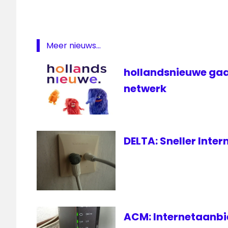
Demand
SBS
televisie
Meer nieuws...
Veamer
hollandsnieuwe gaa
VOD
netwerk
DELTA: Sneller Inte
ACM: Internetaanbie