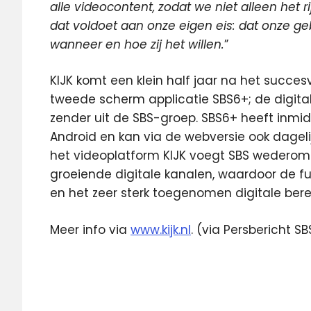
alle videocontent, zodat we niet alleen het 
dat voldoet aan onze eigen eis: dat onze ge
wanneer en hoe zij het willen.
”
KIJK komt een klein half jaar na het succe
tweede scherm applicatie SBS6+; de digita
zender uit de SBS-groep. SBS6+ heeft inmid
Android en kan via de webversie ook dageli
het videoplatform KIJK voegt SBS wederom 
groeiende digitale kanalen, waardoor de ful
en het zeer sterk toegenomen digitale bereik
Meer info via
www.kijk.nl
. (via Persbericht SB
Internet
Kijk
On