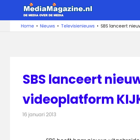
Ga
MediaMa
naar
de
De
Home
Nieuws
Televisienieuws
SBS lanceert nieuw
media
inhoud
over
de
media
SBS lanceert nieuw
videoplatform KIJ
16 januari 2013
Redactie
Televisienieuws