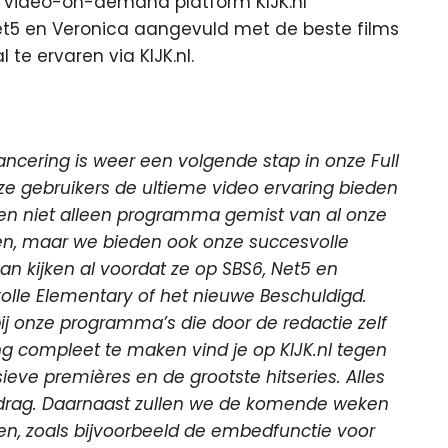
e video-on-demand platform KIJK.nl
Net5 en Veronica aangevuld met de beste films
 te ervaren via KIJK.nl.
ancering is weer een volgende stap in onze Full
nze gebruikers de ultieme video ervaring bieden
en niet alleen programma gemist van al onze
en, maar we bieden ook onze succesvolle
kan kijken al voordat ze op SBS6, Net5 en
volle Elementary of het nieuwe Beschuldigd.
bij onze programma’s die door de redactie zelf
g compleet te maken vind je op KIJK.nl tegen
sieve premières en de grootste hitseries. Alles
gedrag. Daarnaast zullen we de komende weken
gen, zoals bijvoorbeeld de embedfunctie voor