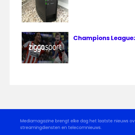
Champions League: 
Mediamagazine brengt elke dag het laatste nieuws ove
streamingdiensten en telecomnieuws.