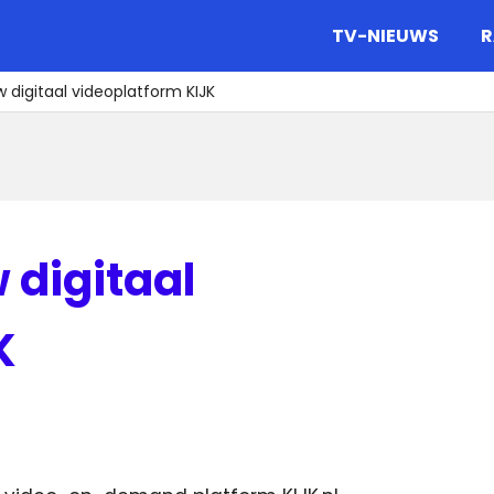
gazine.
TV-NIEUWS
R
 digitaal videoplatform KIJK
 digitaal
K