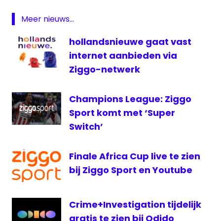
Livestream
Meer nieuws...
Politiek
24
hollandsnieuwe gaat vast
PvdA
internet aanbieden via
Rutte
Ziggo-netwerk
Samsom
televisie
Champions League: Ziggo
vvd
Sport komt met ‘Super
Switch’
Finale Africa Cup live te zien
bij Ziggo Sport en Youtube
Crime+Investigation tijdelijk
gratis te zien bij Odido