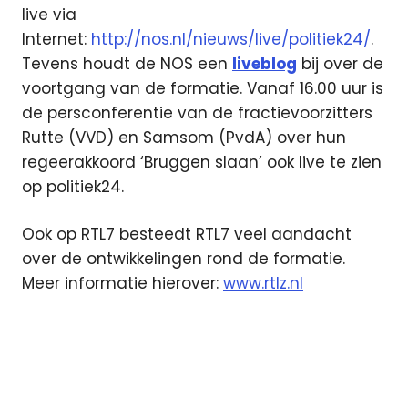
live via
Internet:
http://nos.nl/nieuws/live/politiek24/
.
Tevens houdt de NOS een
liveblog
bij over de
voortgang van de formatie. Vanaf 16.00 uur is
de persconferentie van de fractievoorzitters
Rutte (VVD) en Samsom (PvdA) over hun
regeerakkoord ‘Bruggen slaan’ ook live te zien
op politiek24.
Ook op RTL7 besteedt RTL7 veel aandacht
over de ontwikkelingen rond de formatie.
Meer informatie hierover:
www.rtlz.nl
digitaal
formatie
live