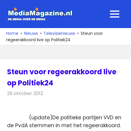
Ga
naar
MediaMagaz
MENU
de
De
inhoud
media
Home
Nieuws
Televisienieuws
Steun voor
over
regeerakkoord live op Politiek24
de
media
Steun voor regeerakkoord live
op Politiek24
29 oktober 2012
Redactie
Televisienieuws
(update)De politieke partijen VVD en
de PvdA stemmen in met het regeerakkoord.