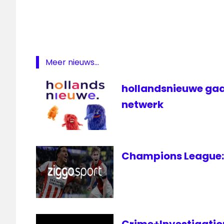
live
Omroep
Flevoland
Richard
Nieuwenhuizen
Meer nieuws...
Stille
tocht
hollandsnieuwe gaa
televisie
netwerk
Champions League: 
Crime+Investigation 