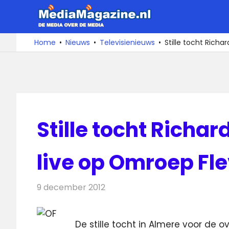
Ga
MediaMa
naar
de
De
Home
Nieuws
Televisienieuws
Stille tocht Rich
media
inhoud
over
de
media
Stille tocht Richa
live op Omroep Fl
9 december 2012
Redactie
Televisienieuws
De stille tocht in Almere voor de 