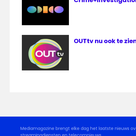
OUTtv nu ook te zien
Mediamagazine brengt elke dag het laatste nieuws ove
streamingdiensten en telecomnieuws.