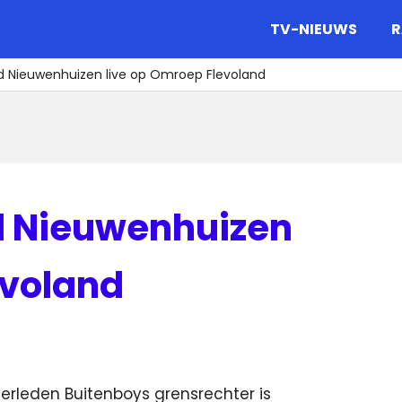
gazine.
TV-NIEUWS
R
ard Nieuwenhuizen live op Omroep Flevoland
rd Nieuwenhuizen
evoland
overleden Buitenboys grensrechter is