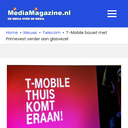
Ga
naar
MediaMagaz
MENU
de
De
inhoud
media
Home
Nieuws
Telecom
T-Mobile bouwt met
over
Primevest verder aan glasvezel
de
media