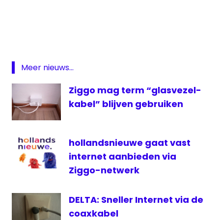
ACM
Glasvezel
Internet
KPN
Meer nieuws...
T-
Mobile
Ziggo mag term “glasvezel-
kabel” blijven gebruiken
hollandsnieuwe gaat vast
internet aanbieden via
Ziggo-netwerk
DELTA: Sneller Internet via de
coaxkabel