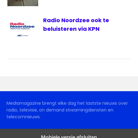
Radio Noordzee ook te
beluisteren via KPN
Mediamagazine brengt elke dag het laatste nieuws over
radio, televisie, on demand streamingdiensten en
telecomnieuws.
Mobiele versie afsluiten