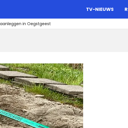
gazine.
TV-NIEUWS
R
 aanleggen in Oegstgeest