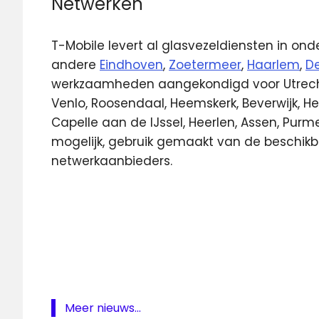
Netwerken
T-Mobile levert al glasvezeldiensten in ond
andere
Eindhoven
,
Zoetermeer
,
Haarlem
,
D
werkzaamheden aangekondigd voor Utrecht
Venlo, Roosendaal, Heemskerk, Beverwijk, He
Capelle aan de IJssel, Heerlen, Assen, Pur
mogelijk, gebruik gemaakt van de beschikb
netwerkaanbieders.
Glasvezel
Oegstgeest
Open
Dutch
Fiber
T-
Meer nieuws...
Mobile