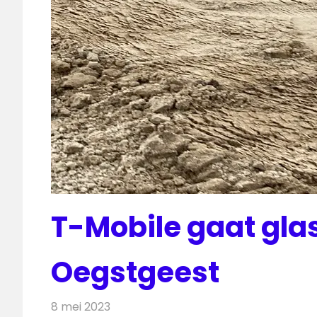
T-Mobile gaat gla
Oegstgeest
8 mei 2023
Redactie
Telecom