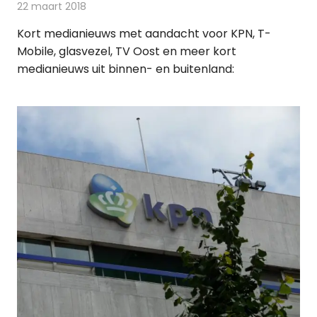
22 maart 2018
Redactie
Andere media over de media
,
Nieuws
Kort medianieuws met aandacht voor KPN, T-
Mobile, glasvezel, TV Oost en meer kort
medianieuws uit binnen- en buitenland: