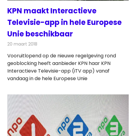
KPN maakt Interactieve
Televisie-app in hele Europese
Unie beschikbaar
20 maart 2018
Redactie
Nieuws
,
Televisienieuws
Vooruitlopend op de nieuwe regelgeving rond
geoblocking heeft aanbieder KPN haar KPN
Interactieve Televisie-app (iTV app) vanaf
vandaag in de hele Europese Unie