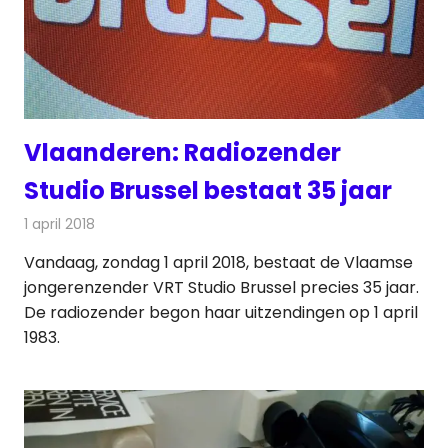
Vlaanderen: Radiozender
Studio Brussel bestaat 35 jaar
1 april 2018
Redactie
Nieuws
,
Radionieuws
Vandaag, zondag 1 april 2018, bestaat de Vlaamse
jongerenzender VRT Studio Brussel precies 35 jaar.
De radiozender begon haar uitzendingen op 1 april
1983.