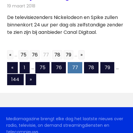
19 maart 2018
Redactie
Nieuws
,
Televisienieuws
De televisiezenders Nickelodeon en Spike zullen
binnenkort 24 uur per dag als zelfstandige zender
te zien zijn bij aanbieder Canal Digitaal.
«
...
75
76
77
78
79
...
»
Berichten
Vorige
«
1
…
75
76
77
78
79
…
berichten
paginering
Volgende
144
»
berichten
Mediamagazine brengt elke dag het laatste nieuws over
radio, televisie, on demand streamingdiensten en
telecomnieuws.