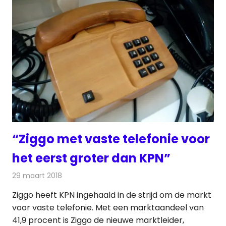
“Ziggo met vaste telefonie voor
het eerst groter dan KPN”
29 maart 2018
Redactie
Nieuws
,
Telecom
Ziggo heeft KPN ingehaald in de strijd om de markt
voor vaste telefonie. Met een marktaandeel van
41,9 procent is Ziggo de nieuwe marktleider,