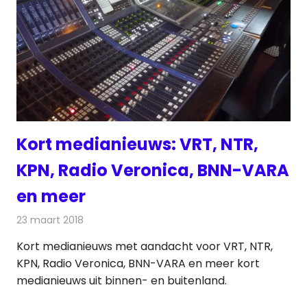
Kort medianieuws: VRT, NTR,
KPN, Radio Veronica, BNN-VARA
en meer
23 maart 2018
Redactie
Andere media over de media
,
Nieuws
Kort medianieuws met aandacht voor VRT, NTR,
KPN, Radio Veronica, BNN-VARA en meer kort
medianieuws uit binnen- en buitenland.