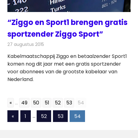
“Ziggo en Sport1 brengen gratis
sportzender Ziggo Sport”
27 augustus 2015
Redactie
Kabelzaken
,
Nieuws
,
Televisienieuws
Kabelmaatschappij Ziggo en betaalzender Sport1
komen nog dit jaar met een gratis sportzender
voor abonnees van de grootste kabelaar van
Nederland.
«
...
49
50
51
52
53
54
Berichten
Vorige
«
1
…
52
53
54
berichten
paginering