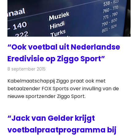
“Ook voetbal uit Nederlandse
Eredivisie op Ziggo Sport”
8 september 2015
Redactie
Nieuws
,
Televisienieuws
Kabelmaatschappij Ziggo praat ook met
betaalzender FOX Sports over invulling van de
nieuwe sportzender Ziggo Sport.
“Jack van Gelder krijgt
voetbalpraatprogramma bij