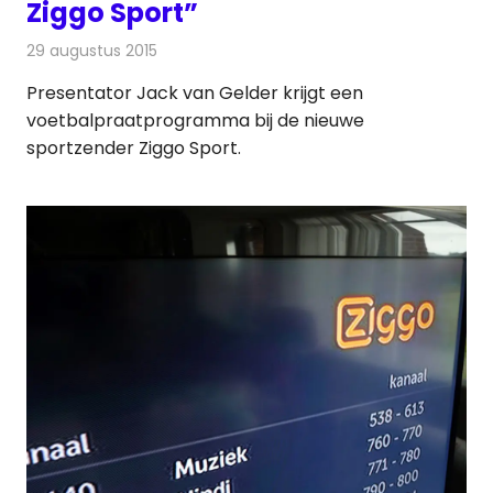
Ziggo Sport”
29 augustus 2015
Redactie
Nieuws
,
Televisienieuws
Presentator Jack van Gelder krijgt een
voetbalpraatprogramma bij de nieuwe
sportzender Ziggo Sport.