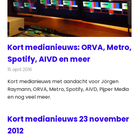
Kort medianieuws: ORVA, Metro,
Spotify, AIVD en meer
15 april 2016
Redactie
Andere media over de media
,
Nieuws
Kort medianieuws met aandacht voor Jörgen
Raymann, ORVA, Metro, Spotify, AIVD, Pijper Media
en nog veel meer.
Kort medianieuws 23 november
2012