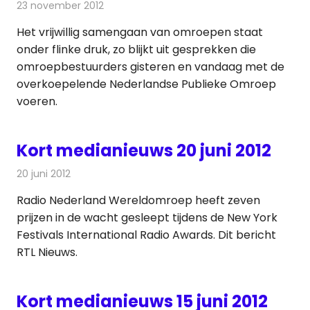
23 november 2012
Redactie
Andere media over de media
Het vrijwillig samengaan van omroepen staat
onder flinke druk, zo blijkt uit gesprekken die
omroepbestuurders gisteren en vandaag met de
overkoepelende Nederlandse Publieke Omroep
voeren.
Kort medianieuws 20 juni 2012
20 juni 2012
Redactie
Andere media over de media
Radio Nederland Wereldomroep heeft zeven
prijzen in de wacht gesleept tijdens de New York
Festivals International Radio Awards. Dit bericht
RTL Nieuws.
Kort medianieuws 15 juni 2012