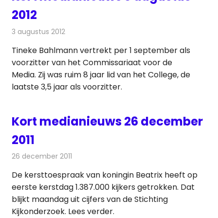
2012
3 augustus 2012
Redactie
Andere media over de media
Tineke Bahlmann vertrekt per 1 september als
voorzitter van het Commissariaat voor de
Media. Zij was ruim 8 jaar lid van het College, de
laatste 3,5 jaar als voorzitter.
Kort medianieuws 26 december
2011
26 december 2011
Redactie
Andere media over de media
De kersttoespraak van koningin Beatrix heeft op
eerste kerstdag 1.387.000 kijkers getrokken. Dat
blijkt maandag uit cijfers van de Stichting
Kijkonderzoek. Lees verder.