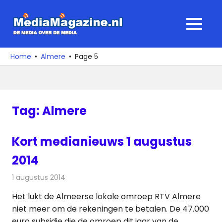
Ga
naar
MediaMagaz
MENU
de
De
inhoud
media
Home
Almere
Page 5
over
de
media
Tag:
Almere
Kort medianieuws 1 augustus
2014
1 augustus 2014
Redactie
Andere media over de media
Het lukt de Almeerse lokale omroep RTV Almere
niet meer om de rekeningen te betalen. De 47.000
euro subsidie die de omroep dit jaar van de