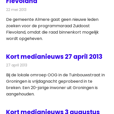
Flevoland
22 mei 2013
Redactie
Kabelzaken
De gemeente Almere gaat geen nieuwe leden
zoeken voor de programmaraad Zuidoost
Flevoland, omdat die raad binnenkort mogelijk
wordt opgeheven.
Kort medianieuws 27 april 2013
27 april 2013
Redactie
Andere media over de media
Bij de lokale omroep OOG in de Tuinbouwstraat in
Groningen is vrijdagnacht geprobeerd in te
breken. Een 20-jarige inwoner uit Groningen is
aangehouden.
Kort medianieuws 3 augustus