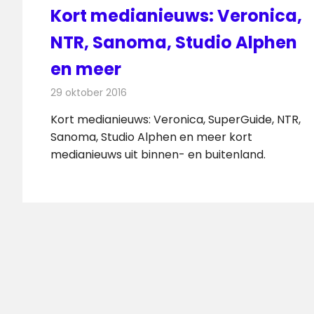
Kort medianieuws: Veronica,
NTR, Sanoma, Studio Alphen
en meer
29 oktober 2016
Redactie
Andere media over de media
,
Nieuws
Kort medianieuws: Veronica, SuperGuide, NTR,
Sanoma, Studio Alphen en meer kort
medianieuws uit binnen- en buitenland.