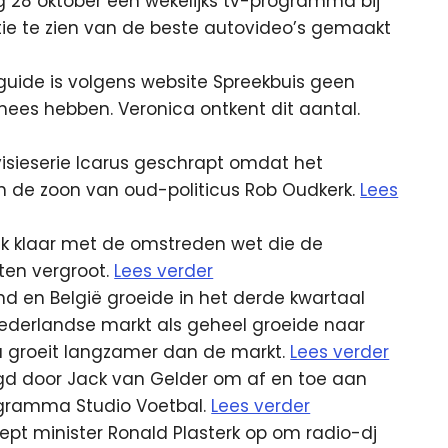
g 28 oktober een wekelijks tv-programma bij
tie te zien van de beste autovideo’s gemaakt
guide is volgens website Spreekbuis geen
ees hebben. Veronica ontkent dit aantal.
visieserie Icarus geschrapt omdat het
 de zoon van oud-politicus Rob Oudkerk.
Lees
lijk klaar met de omstreden wet die de
ten vergroot.
Lees verder
d en België groeide in het derde kwartaal
e Nederlandse markt als geheel groeide naar
a groeit langzamer dan de markt.
Lees verder
aagd door Jack van Gelder om af en toe aan
rogramma Studio Voetbal.
Lees verder
oept minister Ronald Plasterk op om radio-dj