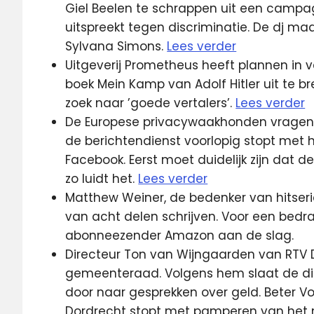
Giel Beelen te schrappen uit een campagn
uitspreekt tegen discriminatie. De dj m
Sylvana Simons.
Lees verder
Uitgeverij Prometheus heeft plannen in
boek Mein Kamp van Adolf Hitler uit te br
zoek naar ’goede vertalers’.
Lees verder
De Europese privacywaakhonden vragen 
de berichtendienst voorlopig stopt met
Facebook. Eerst moet duidelijk zijn dat 
zo luidt het.
Lees verder
Matthew Weiner, de bedenker van hitseri
van acht delen schrijven. Voor een bedra
abonneezender Amazon aan de slag.
Directeur Ton van Wijngaarden van RTV D
gemeenteraad. Volgens hem slaat de di
door naar gesprekken over geld. Beter Voo
Dordrecht stopt met pamperen van het 