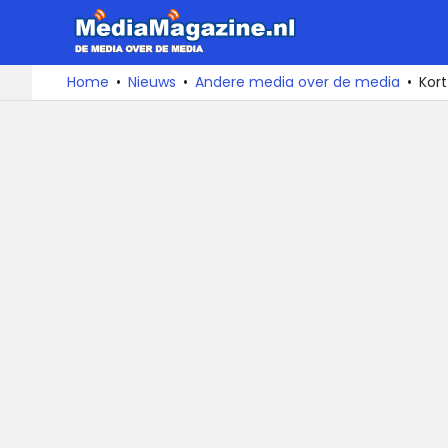
MediaMa
De
Ga
Home
Nieuws
Andere media over de media
Kor
media
naar
over
de
de
inhoud
media