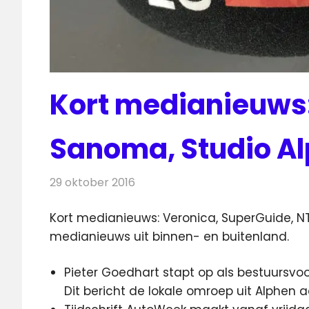
Kort medianieuws:
Sanoma, Studio A
29 oktober 2016
Redactie
Andere media over de media
,
N
Kort medianieuws: Veronica, SuperGuide, N
medianieuws uit binnen- en buitenland.
Pieter Goedhart stapt op als bestuursvoo
Dit bericht de lokale omroep uit Alphen 