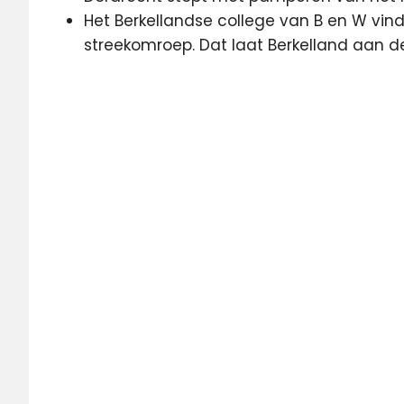
Het Berkellandse college van B en W vind
streekomroep. Dat laat Berkelland aan 
Amazone
Autoweek
DENK
Hans
Kraaij
lokale
omroep
RTV
Dordt
sanoma
Studio
Alphen
Veronica