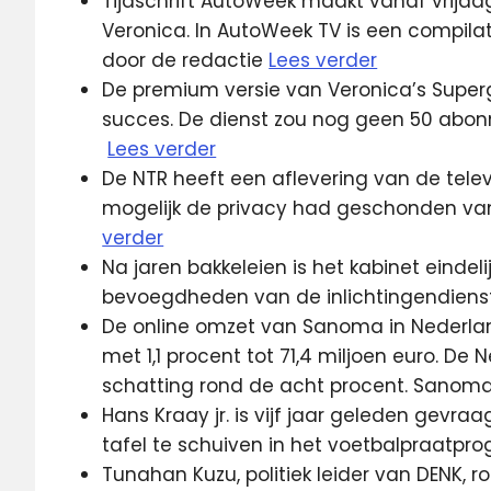
Tijdschrift AutoWeek maakt vanaf vrijda
Veronica. In AutoWeek TV is een compila
door de redactie
Lees verder
De premium versie van Veronica’s Super
succes. De dienst zou nog geen 50 abonn
Lees verder
De NTR heeft een aflevering van de tele
mogelijk de privacy had geschonden van
verder
Na jaren bakkeleien is het kabinet einde
bevoegdheden van de inlichtingendiens
De online omzet van Sanoma in Nederlan
met 1,1 procent tot 71,4 miljoen euro. D
schatting rond de acht procent. Sanom
Hans Kraay jr. is vijf jaar geleden gevr
tafel te schuiven in het voetbalpraatp
Tunahan Kuzu, politiek leider van DENK, r