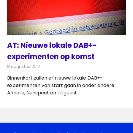
AT: Nieuwe lokale DAB+-
experimenten op komst
8 augustus 2017
Redactie
Nieuws
,
Radionieuws
Binnenkort zullen er nieuwe lokale DAB+-
experimenten van start gaan in onder andere
Almere, Nunspeet en Uitgeest.