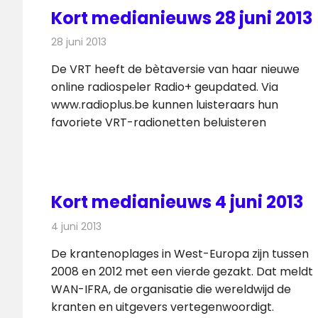
Kort medianieuws 28 juni 2013
28 juni 2013
Redactie
Andere media over de media
De VRT heeft de bètaversie van haar nieuwe
online radiospeler Radio+ geupdated. Via
www.radioplus.be kunnen luisteraars hun
favoriete VRT-radionetten beluisteren
Kort medianieuws 4 juni 2013
4 juni 2013
Redactie
Andere media over de media
De krantenoplages in West-Europa zijn tussen
2008 en 2012 met een vierde gezakt. Dat meldt
WAN-IFRA, de organisatie die wereldwijd de
kranten en uitgevers vertegenwoordigt.