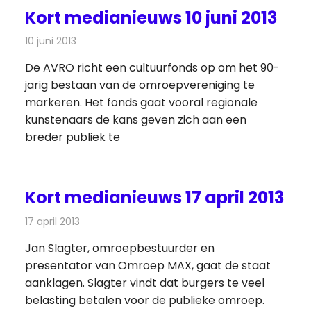
Kort medianieuws 10 juni 2013
10 juni 2013
Redactie
Andere media over de media
De AVRO richt een cultuurfonds op om het 90-
jarig bestaan van de omroepvereniging te
markeren. Het fonds gaat vooral regionale
kunstenaars de kans geven zich aan een
breder publiek te
Kort medianieuws 17 april 2013
17 april 2013
Redactie
Andere media over de media
Jan Slagter, omroepbestuurder en
presentator van Omroep MAX, gaat de staat
aanklagen. Slagter vindt dat burgers te veel
belasting betalen voor de publieke omroep.