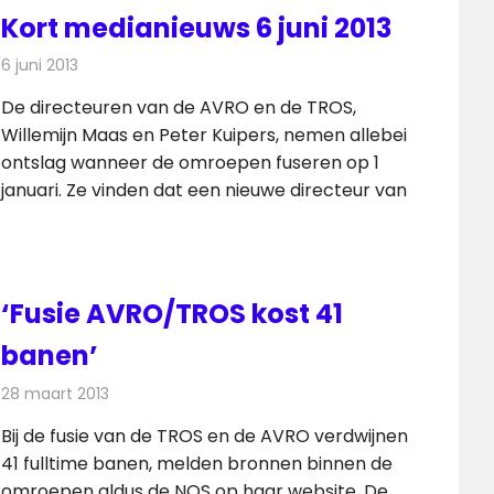
Kort medianieuws 6 juni 2013
6 juni 2013
Redactie
Andere media over de media
De directeuren van de AVRO en de TROS,
Willemijn Maas en Peter Kuipers, nemen allebei
ontslag wanneer de omroepen fuseren op 1
januari. Ze vinden dat een nieuwe directeur van
‘Fusie AVRO/TROS kost 41
banen’
28 maart 2013
Redactie
Televisienieuws
Bij de fusie van de TROS en de AVRO verdwijnen
41 fulltime banen, melden bronnen binnen de
omroepen aldus de NOS op haar website. De